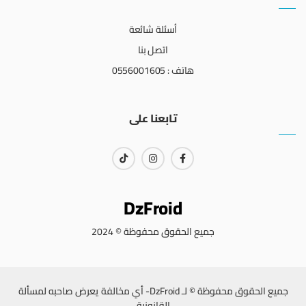
أسئلة شائعة
اتصل بنا
هاتف : 0556001605
تابعنا على
DzFroid
جميع الحقوق محفوظة © 2024
جميع الحقوق محفوظة © لـ DzFroid- أي مخالفة يعرض صاحبه لمسألة
القانونية