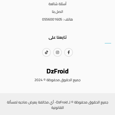
أسئلة شائعة
اتصل بنا
هاتف : 0556001605
تابعنا على
DzFroid
جميع الحقوق محفوظة © 2024
جميع الحقوق محفوظة © لـ DzFroid- أي مخالفة يعرض صاحبه لمسألة
القانونية