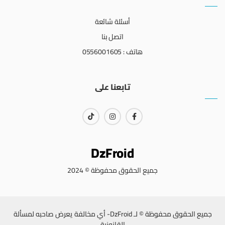
أسئلة شائعة
اتصل بنا
هاتف : 0556001605
تابعنا على
DzFroid
جميع الحقوق محفوظة © 2024
جميع الحقوق محفوظة © لـ DzFroid- أي مخالفة يعرض صاحبه لمسألة
القانونية