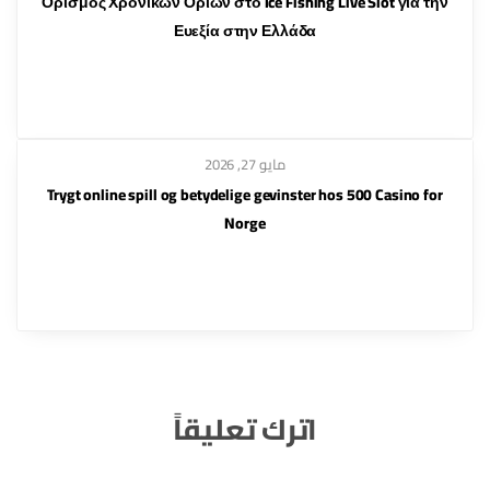
Ορισμός Χρονικών Ορίων στο Ice Fishing Live Slot για την
Ευεξία στην Ελλάδα
مايو 27, 2026
Trygt online spill og betydelige gevinster hos 500 Casino for
Norge
اترك تعليقاً