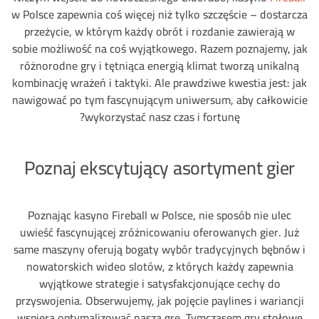
w Polsce zapewnia coś więcej niż tylko szczęście – dostarcza
przeżycie, w którym każdy obrót i rozdanie zawierają w
sobie możliwość na coś wyjątkowego. Razem poznajemy, jak
różnorodne gry i tętniąca energią klimat tworzą unikalną
kombinację wrażeń i taktyki. Ale prawdziwe kwestia jest: jak
nawigować po tym fascynującym uniwersum, aby całkowicie
wykorzystać nasz czas i fortunę?
Poznaj ekscytujący asortyment gier
Poznając kasyno Fireball w Polsce, nie sposób nie ulec
uwieść fascynującej zróżnicowaniu oferowanych gier. Już
same maszyny oferują bogaty wybór tradycyjnych bębnów i
nowatorskich wideo slotów, z których każdy zapewnia
wyjątkowe strategie i satysfakcjonujące cechy do
przyswojenia. Obserwujemy, jak pojęcie paylines i wariancji
wspiera optymalizować naszą grę. Tymczasem gry stołowe