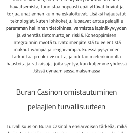
havaitsemista, tunnistaa nopeasti epäilyttävät kuviot ja
torjua uhat ennen kuin ne eskaloituvat. Lisäksi hajautetut
teknologiat, kuten lohkoketju, lupaavat antaa pelaajille
paremman hallinnan tietoihinsa, varmistaa läpinäkyvyyden
ja vähentää tietomurtojen riskiä. Koneoppimisen
integroinnin myötä turvatoimenpiteistä tulee entistä
mukautuvampia ja reagoivampia. Edessä pysyminen
tarkoittaa proaktiivisuutta, ja odotan mielenkiinnolla
haasteita ja ratkaisuja, joita syntyy, kun kuljemme yhdessä
tässä dynaamisessa maisemassa.
Buran Casinon omistautuminen
pelaajien turvallisuuteen
Turvallisuus on Buran Casinolla ensiarvoisen tärkeää, mikä