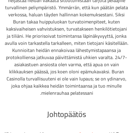
heijastaa heidän vakaata sitoutumistaan tarjota pelaajille
turvallinen peliympäristö. Ymmärrän, että kun päätän pelata
verkossa, haluan täyden hallinnan kokemuksestani. Siksi
Buran takaa huippuluokan turvatoimenpiteet, kuten
kaksivaiheisen vahvistuksen, turvatakseen henkilötietojani
ja tiliäni. He priorisoivat toimintansa läpinäkyvyyttä, jonka
avulla voin tarkastella tarkalleen, miten tietojani käsitellään.
Kunnioitan heidän ennakoivaa lähestymistapaansa ja
protokolliensa jatkuvaa päivittämistä uhkien varalta. 24/7-
asiakastuen ansiosta olen varma, että apua on vain
klikkauksen päässä, jos koen oloni epämukavaksi. Buran
Casinolla turvallisuuteni ei ole vain lupaus; se on ydinarvo,
joka ohjaa kaikkea heidän toimintaansa ja tuo minulle
mielenrauhaa pelatessani.
Johtopäätös