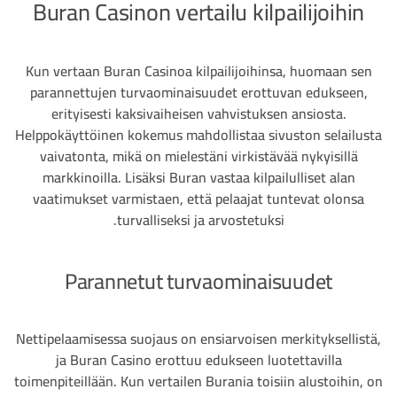
Buran Casinon vertailu kilpailijoihin
Kun vertaan Buran Casinoa kilpailijoihinsa, huomaan sen
parannettujen turvaominaisuudet erottuvan edukseen,
erityisesti kaksivaiheisen vahvistuksen ansiosta.
Helppokäyttöinen kokemus mahdollistaa sivuston selailusta
vaivatonta, mikä on mielestäni virkistävää nykyisillä
markkinoilla. Lisäksi Buran vastaa kilpailulliset alan
vaatimukset varmistaen, että pelaajat tuntevat olonsa
turvalliseksi ja arvostetuksi.
Parannetut turvaominaisuudet
Nettipelaamisessa suojaus on ensiarvoisen merkityksellistä,
ja Buran Casino erottuu edukseen luotettavilla
toimenpiteillään. Kun vertailen Burania toisiin alustoihin, on