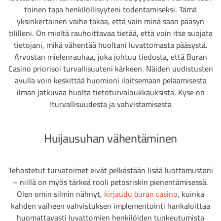
toinen tapa henkilöllisyyteni todentamiseksi. Tämä
yksinkertainen vaihe takaa, että vain minä saan pääsyn
tililleni. On mieltä rauhoittavaa tietää, että voin itse suojata
tietojani, mikä vähentää huoltani luvattomasta pääsystä.
Arvostan mielenrauhaa, joka johtuu tiedosta, että Buran
Casino priorisoi turvallisuuteni kärkeen. Näiden uudistusten
avulla voin keskittää huomioni iloitsemaan pelaamisesta
ilman jatkuvaa huolta tietoturvaloukkauksista. Kyse on
turvallisuudesta ja vahvistamisesta!
Huijausuhan vähentäminen
Tehostetut turvatoimet eivät pelkästään lisää luottamustani
– niillä on myös tärkeä rooli petosriskin pienentämisessä.
Olen omin silmin nähnyt,
kirjaudu buran casino
, kuinka
kahden vaiheen vahvistuksen implementointi hankaloittaa
huomattavasti luvattomien henkilöiden tunkeutumista