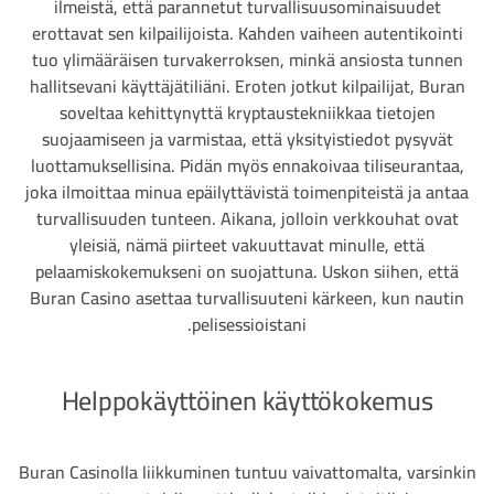
ilmeistä, että parannetut turvallisuusominaisuudet
erottavat sen kilpailijoista. Kahden vaiheen autentikointi
tuo ylimääräisen turvakerroksen, minkä ansiosta tunnen
hallitsevani käyttäjätiliäni. Eroten jotkut kilpailijat, Buran
soveltaa kehittynyttä kryptaustekniikkaa tietojen
suojaamiseen ja varmistaa, että yksityistiedot pysyvät
luottamuksellisina. Pidän myös ennakoivaa tiliseurantaa,
joka ilmoittaa minua epäilyttävistä toimenpiteistä ja antaa
turvallisuuden tunteen. Aikana, jolloin verkkouhat ovat
yleisiä, nämä piirteet vakuuttavat minulle, että
pelaamiskokemukseni on suojattuna. Uskon siihen, että
Buran Casino asettaa turvallisuuteni kärkeen, kun nautin
pelisessioistani.
Helppokäyttöinen käyttökokemus
Buran Casinolla liikkuminen tuntuu vaivattomalta, varsinkin