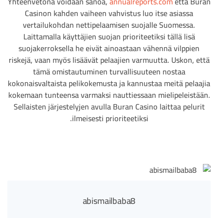
Yhteenvetona voidaan sanoa,
annualreports.com
että Buran
Casinon kahden vaiheen vahvistus luo itse asiassa
vertailukohdan nettipelaamisen suojalle Suomessa.
Laittamalla käyttäjien suojan prioriteetiksi tällä lisä
suojakerroksella he eivät ainoastaan vähennä vilppien
riskejä, vaan myös lisäävät pelaajien varmuutta. Uskon, että
tämä omistautuminen turvallisuuteen nostaa
kokonaisvaltaista pelikokemusta ja kannustaa meitä pelaajia
kokemaan tunteensa varmaksi nauttiessaan mielipeleistään.
Sellaisten järjestelyjen avulla Buran Casino laittaa pelurit
ilmeisesti prioriteetiksi.
abismailbaba8