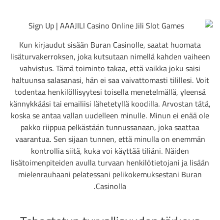
Kun kirjaudut sisään Buran Casinolle, saatat huomata
lisäturvakerroksen, joka kutsutaan nimellä kahden vaiheen
vahvistus. Tämä toiminto takaa, että vaikka joku saisi
haltuunsa salasanasi, hän ei saa vaivattomasti tilillesi. Voit
todentaa henkilöllisyytesi toisella menetelmällä, yleensä
kännykkääsi tai emailiisi lähetetyllä koodilla. Arvostan tätä,
koska se antaa vallan uudelleen minulle. Minun ei enää ole
pakko riippua pelkästään tunnussanaan, joka saattaa
vaarantua. Sen sijaan tunnen, että minulla on enemmän
kontrollia siitä, kuka voi käyttää tiliäni. Näiden
lisätoimenpiteiden avulla turvaan henkilötietojani ja lisään
mielenrauhaani pelatessani pelikokemuksestani Buran
Casinolla.