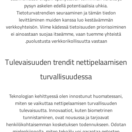
pysyn askelen edellä potentiaalisia uhkia.
Tietoturvatrendien seuraaminen ja tämän tiedon
levittäminen muiden kanssa luo kestävämmän
verkkoyhteisön. Viime kädessä tietoisuuden priorisoiminen
ei ainoastaan suojaa itseämme, vaan tuemme yhteistä
puolustusta verkkorikollisuutta vastaan.
Tulevaisuuden trendit nettipelaamisen
turvallisuudessa
Teknologian kehittyessä olen innostunut huomatessani,
miten se vaikuttaa nettipelaamisen turvallisuuden
tulevaisuutta. Innovaatiot, kuten biometrinen
tunnistaminen, ovat nousussa ja tarjoavat
henkilökohtaisemman kosketuksen todennukseen. Odotan
mielenkiinnolla, miten tekoäly voi parantaa petosten