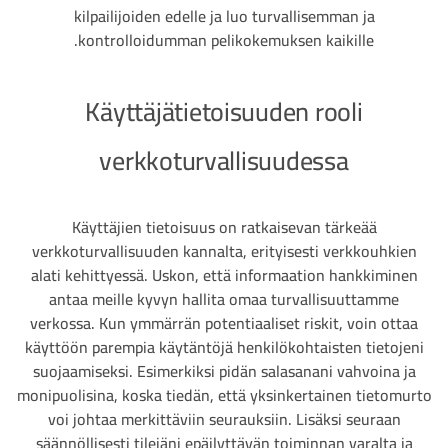
kilpailijoiden edelle ja luo turvallisemman ja
kontrolloidumman pelikokemuksen kaikille.
Käyttäjätietoisuuden rooli
verkkoturvallisuudessa
Käyttäjien tietoisuus on ratkaisevan tärkeää
verkkoturvallisuuden kannalta, erityisesti verkkouhkien
alati kehittyessä. Uskon, että informaation hankkiminen
antaa meille kyvyn hallita omaa turvallisuuttamme
verkossa. Kun ymmärrän potentiaaliset riskit, voin ottaa
käyttöön parempia käytäntöjä henkilökohtaisten tietojeni
suojaamiseksi. Esimerkiksi pidän salasanani vahvoina ja
monipuolisina, koska tiedän, että yksinkertainen tietomurto
voi johtaa merkittäviin seurauksiin. Lisäksi seuraan
säännöllisesti tilejäni epäilyttävän toiminnan varalta ja