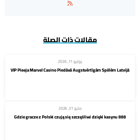
مقالات ذات الصلة
يوليو 11, 2026
VIP Pieeja Marvel Casino Piedāvā Augstvērtīgām Spēlēm Latvijā
مايو 31, 2026
Gdzie gracze z Polski czują się szczęśliwi dzięki kasynu 888