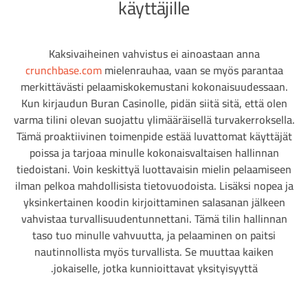
käyttäjille
Kaksivaiheinen vahvistus ei ainoastaan anna
crunchbase.com
mielenrauhaa, vaan se myös parantaa
merkittävästi pelaamiskokemustani kokonaisuudessaan.
Kun kirjaudun Buran Casinolle, pidän siitä sitä, että olen
varma tilini olevan suojattu ylimääräisellä turvakerroksella.
Tämä proaktiivinen toimenpide estää luvattomat käyttäjät
poissa ja tarjoaa minulle kokonaisvaltaisen hallinnan
tiedoistani. Voin keskittyä luottavaisin mielin pelaamiseen
ilman pelkoa mahdollisista tietovuodoista. Lisäksi nopea ja
yksinkertainen koodin kirjoittaminen salasanan jälkeen
vahvistaa turvallisuudentunnettani. Tämä tilin hallinnan
taso tuo minulle vahvuutta, ja pelaaminen on paitsi
nautinnollista myös turvallista. Se muuttaa kaiken
jokaiselle, jotka kunnioittavat yksityisyyttä.