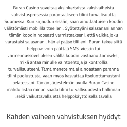
Buran Casino soveltaa yksinkertaista kaksivaiheista
vahvistusprosessia parantaakseen tilini turvallisuutta
Suomessa. Kun kirjaudun sisään, saan ainutlaatuisen koodin
välittömästi mobiililaitteelleni. Syötettyäni salasanani annan
tämän koodin nopeasti varmistaakseni, että vaikka joku
varastaisi salasanani, hän ei pääse tililleni. Buran tekee siitä
helppoa: voin päättää SMS-viestin tai
varmennussovelluksen välillä koodin vastaanottamiseksi,
mikä antaa minulle vaihtoehtoja ja kontrollia
turvallisuuteeni. Tämä menetelmä ei ainoastaan paranna
tilini puolustusta, vaan myös kasvattaa itseluottamustani
pelatessani. Tämän järjestelmän avulla Buran Casino
mahdollistaa minun saada tilini turvallisuudesta hallinnan
sekä vaikuttavalla että helppokäyttöisellä tavalla.
Kahden vaiheen vahvistuksen hyödyt