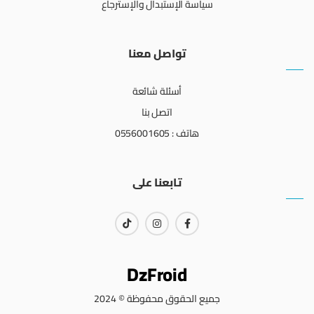
سياسة الإستبدال والإسترجاع
تواصل معنا
أسئلة شائعة
اتصل بنا
هاتف : 0556001605
تابعنا على
DzFroid
جميع الحقوق محفوظة © 2024