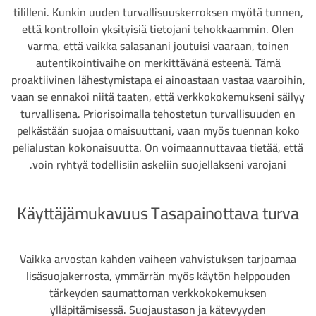
tililleni. Kunkin uuden turvallisuuskerroksen myötä tunnen,
että kontrolloin yksityisiä tietojani tehokkaammin. Olen
varma, että vaikka salasanani joutuisi vaaraan, toinen
autentikointivaihe on merkittävänä esteenä. Tämä
proaktiivinen lähestymistapa ei ainoastaan vastaa vaaroihin,
vaan se ennakoi niitä taaten, että verkkokokemukseni säilyy
turvallisena. Priorisoimalla tehostetun turvallisuuden en
pelkästään suojaa omaisuuttani, vaan myös tuennan koko
pelialustan kokonaisuutta. On voimaannuttavaa tietää, että
voin ryhtyä todellisiin askeliin suojellakseni varojani.
Käyttäjämukavuus Tasapainottava turva
Vaikka arvostan kahden vaiheen vahvistuksen tarjoamaa
lisäsuojakerrosta, ymmärrän myös käytön helppouden
tärkeyden saumattoman verkkokokemuksen
ylläpitämisessä. Suojaustason ja kätevyyden