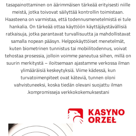
tasapainottaminen on äärimmäisen tärkeää erityisesti niille
meistä, jotka toivovat säilyttää kontrollin toimistaan.
Haasteena on varmistaa, että todennusmenetelmistä ei tule
hankalia. On tärkeää ottaa käyttöön käyttäjäystävällisiä
ratkaisuja, jotka parantavat turvallisuutta ja mahdollistavat
samalla nopean pääsyn. Helppokäyttöiset menetelmät,
kuten biometrinen tunnistus tai mobiilitodennus, voivat
tehostaa prosessia, jolloin voimme paneutua siihen, millä on
suurin merkitystä – iloitsemaan ajastamme verkossa ilman
ylimääräisiä keskeytyksiä. Viime kädessä, kun
turvatoimenpiteet ovat käteviä, tunnen oloni
vahvistuneeksi, koska tiedän olevani suojattu ilman
kompromisseja verkkokokemuksestani.