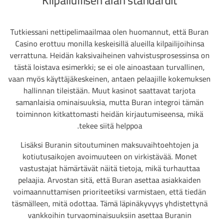
Kilpailullisen alan standardit
Tutkiessani nettipelimaailmaa olen huomannut, että Buran
Casino erottuu monilla keskeisillä alueilla kilpailijoihinsa
verrattuna. Heidän kaksivaiheinen vahvistusprosessinsa on
tästä loistava esimerkki; se ei ole ainoastaan turvallinen,
vaan myös käyttäjäkeskeinen, antaen pelaajille kokemuksen
hallinnan tileistään. Muut kasinot saattavat tarjota
samanlaisia ominaisuuksia, mutta Buran integroi tämän
toiminnon kitkattomasti heidän kirjautumiseensa, mikä
tekee siitä helppoa.
Lisäksi Buranin sitoutuminen maksuvaihtoehtojen ja
kotiutusaikojen avoimuuteen on virkistävää. Monet
vastustajat hämärtävät näitä tietoja, mikä turhauttaa
pelaajia. Arvostan sitä, että Buran asettaa asiakkaiden
voimaannuttamisen prioriteetiksi varmistaen, että tiedän
täsmälleen, mitä odottaa. Tämä läpinäkyvyys yhdistettynä
vankkoihin turvaominaisuuksiin asettaa Buranin