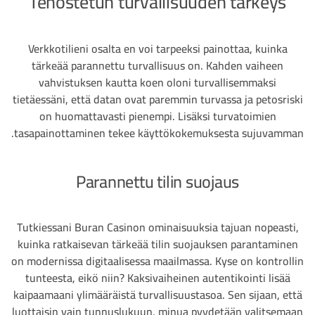
Tehostetun turvallisuuden tärkeys
Verkkotilieni osalta en voi tarpeeksi painottaa, kuinka
tärkeää parannettu turvallisuus on. Kahden vaiheen
vahvistuksen kautta koen oloni turvallisemmaksi
tietäessäni, että datan ovat paremmin turvassa ja petosriski
on huomattavasti pienempi. Lisäksi turvatoimien
tasapainottaminen tekee käyttökokemuksesta sujuvamman.
Parannettu tilin suojaus
Tutkiessani Buran Casinon ominaisuuksia tajuan nopeasti,
kuinka ratkaisevan tärkeää tilin suojauksen parantaminen
on modernissa digitaalisessa maailmassa. Kyse on kontrollin
tunteesta, eikö niin? Kaksivaiheinen autentikointi lisää
kaipaamaani ylimääräistä turvallisuustasoa. Sen sijaan, että
luottaisin vain tunnuslukuun, minua pyydetään valitsemaan