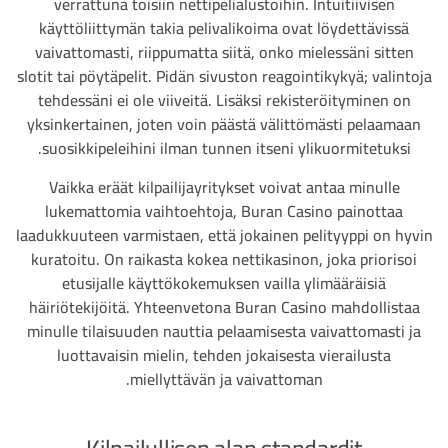
verrattuna toisiin nettipelialustoihin. Intuitiivisen
käyttöliittymän takia pelivalikoima ovat löydettävissä
vaivattomasti, riippumatta siitä, onko mielessäni sitten
slotit tai pöytäpelit. Pidän sivuston reagointikykyä; valintoja
tehdessäni ei ole viiveitä. Lisäksi rekisteröityminen on
yksinkertainen, joten voin päästä välittömästi pelaamaan
suosikkipeleihini ilman tunnen itseni ylikuormitetuksi.
Vaikka eräät kilpailijayritykset voivat antaa minulle
lukemattomia vaihtoehtoja, Buran Casino painottaa
laadukkuuteen varmistaen, että jokainen pelityyppi on hyvin
kuratoitu. On raikasta kokea nettikasinon, joka priorisoi
etusijalle käyttökokemuksen vailla ylimääräisiä
häiriötekijöitä. Yhteenvetona Buran Casino mahdollistaa
minulle tilaisuuden nauttia pelaamisesta vaivattomasti ja
luottavaisin mielin, tehden jokaisesta vierailusta
miellyttävän ja vaivattoman.