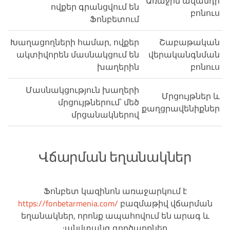
Առաջին ավանդի
ովքեր գրանցվում են
բոնուս
Ֆոնբետում
Խաղացողների համար, ովքեր
Շաբաթական
ակտիվորեն մասնակցում են
վերականգնման
խաղերին
բոնուս
Մասնակցություն խաղերի
Մրցույթներ և
մրցույթներում՝ մեծ
քաղցրավենիքներ
մրցանակներով
Վճարման եղանակներ
Ֆոնբետ կազինոն առաջարկում է
https://fonbetarmenia.com/
բազմաթիվ վճարման
եղանակներ, որոնք ապահովում են արագ և
անվտանգ գործարքներ: