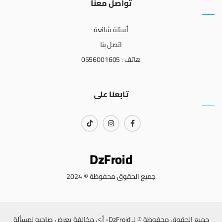
تواصل معنا
أسئلة شائعة
اتصل بنا
هاتف : 0556001605
تابعنا على
DzFroid
جميع الحقوق محفوظة © 2024
جميع الحقوق محفوظة © لـ DzFroid- أي مخالفة يعرض صاحبه لمسألة